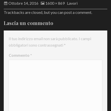
Ottobre 14, 2016
1600 × 869
Lavori
Trackbacks are closed, but you can
post a comment
.
Lascia un commento
Il tuo indirizzo email non sarà pubblicato.
I campi
obbligatori sono contrassegnati
*
Commento
*