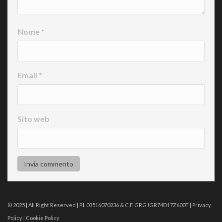
Nome
*
Email
*
Sito web
© 2025 | All Right Reserved | P.I. 03516070236 & C.F. GRGJGR74D17Z600T |
Privacy
Policy
|
Cookie Policy