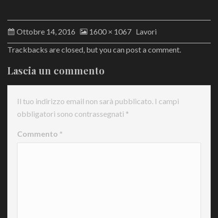
Ottobre 14, 2016
1600 × 1067
Lavori
Trackbacks are closed, but you can
post a comment
.
Lascia un commento
Il tuo indirizzo email non sarà pubblicato.
I campi
obbligatori sono contrassegnati
*
Commento
*