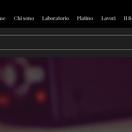
me
Chi sono
Laboratorio
Platino
Lavori
Il f