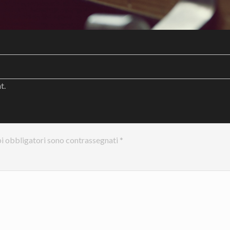
nt
.
i obbligatori sono contrassegnati
*