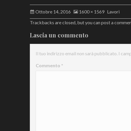
Ottobre 14, 2016
1600 × 1569
Lavori
Trackbacks are closed, but you can
post a comme
Lascia un commento
Il tuo indirizzo email non sarà pubblicato.
I camp
Commento
*