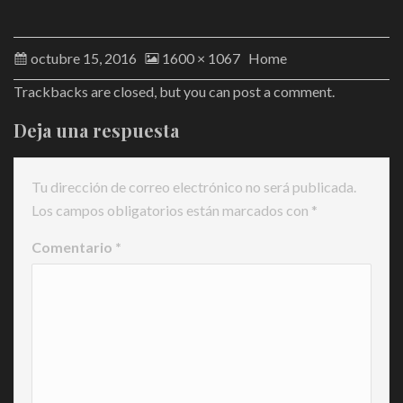
octubre 15, 2016
1600 × 1067
Home
Trackbacks are closed, but you can
post a comment
.
Deja una respuesta
Tu dirección de correo electrónico no será publicada.
Los campos obligatorios están marcados con
*
Comentario
*