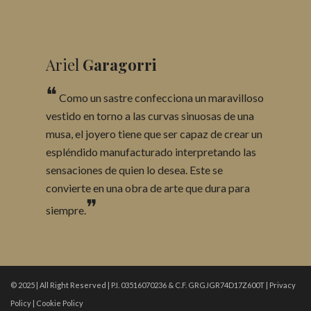
Ariel
Garagorri
❝
Como un sastre confecciona un maravilloso
vestido en torno a las curvas sinuosas de una
musa, el joyero tiene que ser capaz de crear un
espléndido manufacturado interpretando las
sensaciones de quien lo desea. Este se
convierte en una obra de arte que dura para
❞
siempre.
© 2025 | All Right Reserved | P.I. 03516070236 & C.F. GRGJGR74D17Z600T |
Privacy
Policy
|
Cookie Policy