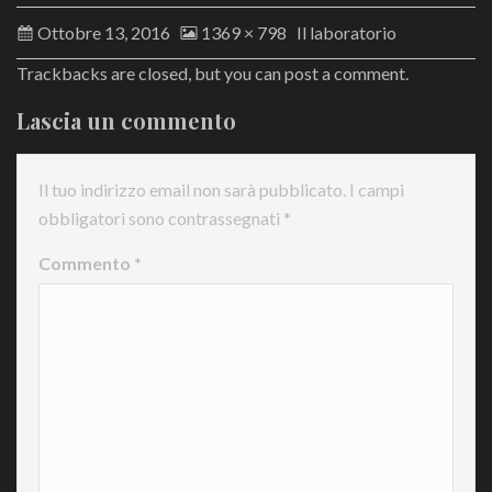
Ottobre 13, 2016
1369 × 798
Il laboratorio
Trackbacks are closed, but you can
post a comment
.
Lascia un commento
Il tuo indirizzo email non sarà pubblicato.
I campi
obbligatori sono contrassegnati
*
Commento
*