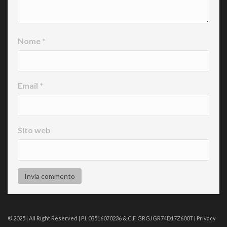
Nome
*
Email
*
Sito web
© 2025 | All Right Reserved | P.I. 03516070236 & C.F. GRGJGR74D17Z600T |
Privacy