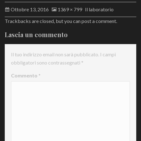
Ottobre 13, 2016
1369 × 799
Il laboratorio
Trackbacks are closed, but you can
post a comment
.
Lascia un commento
Il tuo indirizzo email non sarà pubblicato.
I campi
obbligatori sono contrassegnati
*
Commento
*