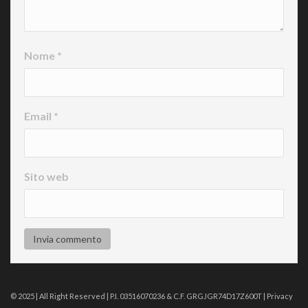
Nome
*
Email
*
Sito web
© 2025 | All Right Reserved | P.I. 03516070236 & C.F. GRGJGR74D17Z600T |
Privacy