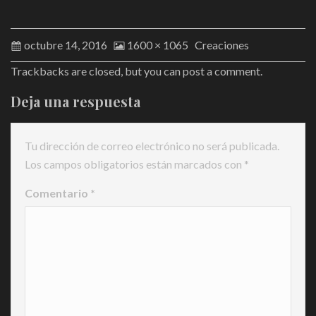
octubre 14, 2016
1600 × 1065
Creaciones
Trackbacks are closed, but you can
post a comment
.
Deja una respuesta
Tu dirección de correo electrónico no será publicada.
Los campos obligatorios están marcados con
*
Comentario
*