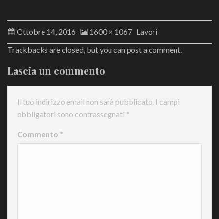
Ottobre 14, 2016
1600 × 1067
Lavori
Trackbacks are closed, but you can
post a comment
.
Lascia un commento
Il tuo indirizzo email non sarà pubblicato.
I campi
obbligatori sono contrassegnati
*
Commento
*