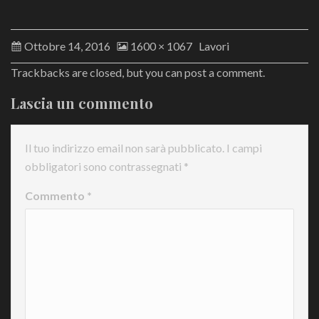
Ottobre 14, 2016
1600 × 1067
Lavori
Trackbacks are closed, but you can
post a comment
.
Lascia un commento
Il tuo indirizzo email non sarà pubblicato.
I campi
obbligatori sono contrassegnati
*
Commento
*