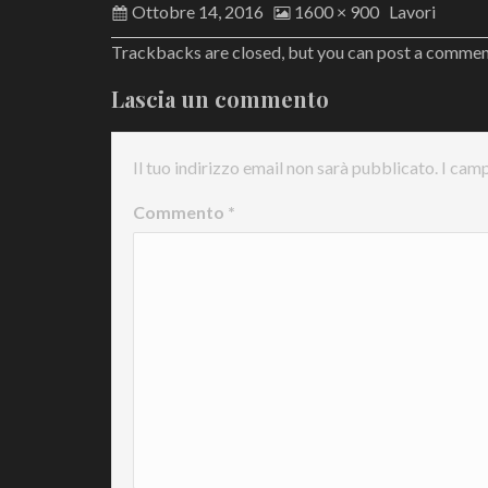
Ottobre 14, 2016
1600 × 900
Lavori
Trackbacks are closed, but you can
post a comme
Lascia un commento
Il tuo indirizzo email non sarà pubblicato.
I camp
Commento
*