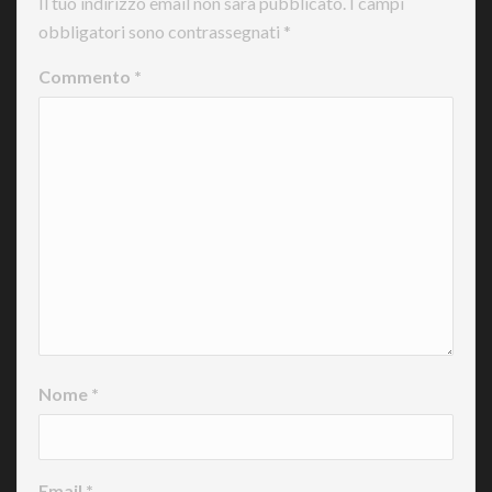
Il tuo indirizzo email non sarà pubblicato.
I campi
obbligatori sono contrassegnati
*
Commento
*
Nome
*
Email
*