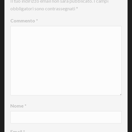
Il tuo indirizzo email non sarà pubblicato.
I campi
obbligatori sono contrassegnati
*
Commento
*
Nome
*
Email
*