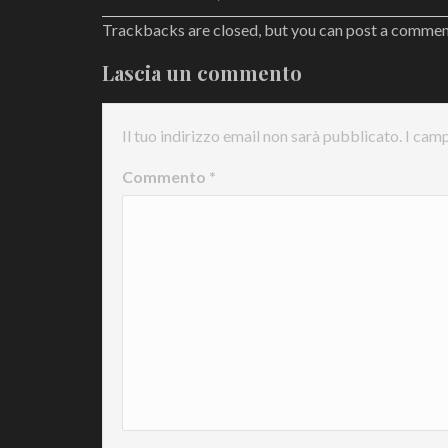
Trackbacks are closed, but you can
post a comme
Lascia un commento
Il tuo indirizzo email non sarà pubblicato.
I camp
Commento
*