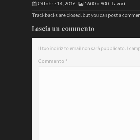
Ottobre 14, 2016
1600 × 900
Lavori
Trackbacks are closed, but you can
post a comme
Lascia un commento
Il tuo indirizzo email non sarà pubblicato.
I camp
Commento
*