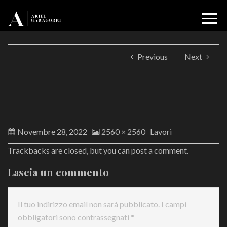
Previous
Next
Novembre 28, 2022
2560 × 2560
Lavori
Trackbacks are closed, but you can
post a comment
.
Lascia un commento
Il tuo indirizzo email non sarà pubblicato.
I campi
obbligatori sono contrassegnati
*