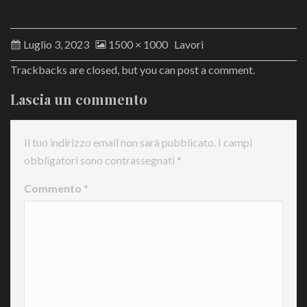
Luglio 3, 2023
1500 × 1000
Lavori
Trackbacks are closed, but you can
post a comment
.
Lascia un commento
Il tuo indirizzo email non sarà pubblicato.
I campi
obbligatori sono contrassegnati
*
Commento
*