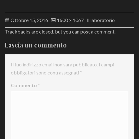
Ottobre 15, 2016
1600 × 1067
Il laboratorio
Trackbacks are closed, but you can
post a comment
.
Lascia un commento
Il tuo indirizzo email non sarà pubblicato.
I campi
obbligatori sono contrassegnati
*
Commento
*