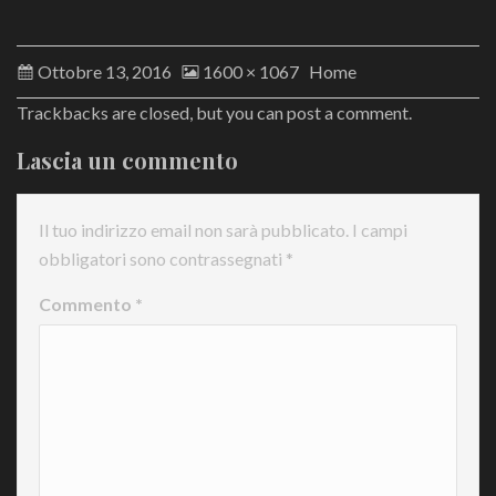
Ottobre 13, 2016
1600 × 1067
Home
Trackbacks are closed, but you can
post a comment
.
Lascia un commento
Il tuo indirizzo email non sarà pubblicato.
I campi
obbligatori sono contrassegnati
*
Commento
*