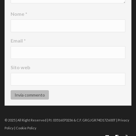
Nome
*
Email
*
Sito web
© 2025 | All Right Reserved | P.I. 03516070236 & C.F. GRGJGR74D17Z600T |
Privacy
Policy
|
Cookie Policy