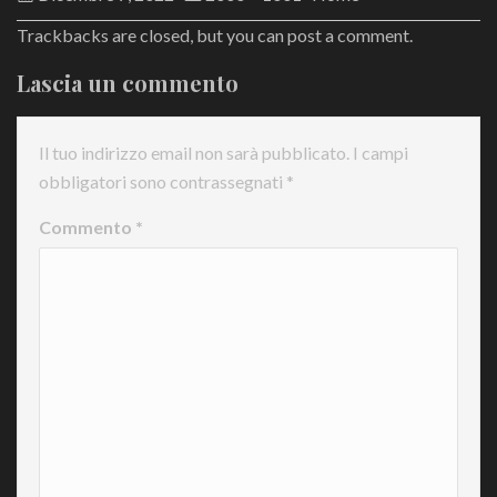
Trackbacks are closed, but you can
post a comment
.
Lascia un commento
Il tuo indirizzo email non sarà pubblicato.
I campi
obbligatori sono contrassegnati
*
Commento
*