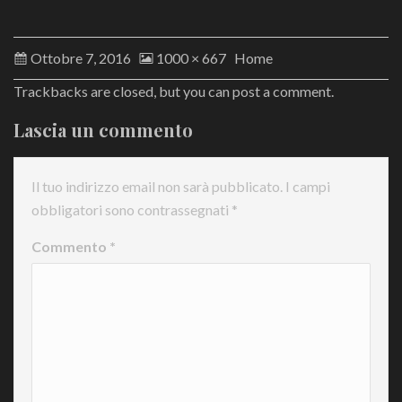
Ottobre 7, 2016
1000 × 667
Home
Trackbacks are closed, but you can
post a comment
.
Lascia un commento
Il tuo indirizzo email non sarà pubblicato.
I campi
obbligatori sono contrassegnati
*
Commento
*