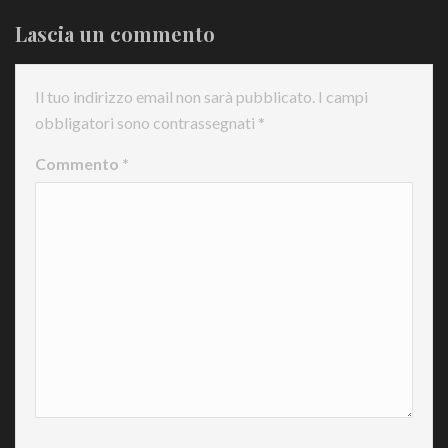
Lascia un commento
Il tuo indirizzo email non sarà pubblicato.
I campi
obbligatori sono contrassegnati
*
Commento
*