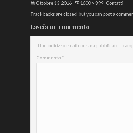
Ottobre 13, 2016
1600 × 899
Contatti
Trackbacks are closed, but you can
post a comme
Lascia un commento
Il tuo indirizzo email non sarà pubblicato.
I camp
Commento
*