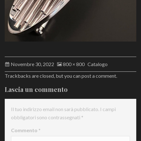
Novembre 30, 2022
800 × 800
Catalogo
Trackbacks are closed, but you can
post a comment
.
Lascia un commento
Il tuo indirizzo email non sarà pubblicato.
I campi
obbligatori sono contrassegnati
*
Commento
*