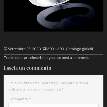
Settembre 25, 2023
600 × 600
Catalogo gioielli
Trackbacks are closed, but you can
post a comment
.
Lascia un commento
Il tuo indirizzo email non sarà pubblicato.
I campi
obbligatori sono contrassegnati
*
Commento
*