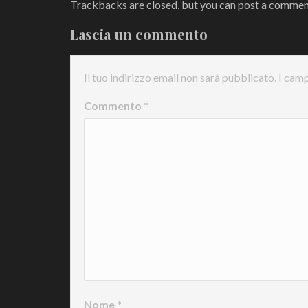
Trackbacks are closed, but you can
post a comme
Lascia un commento
Il tuo indirizzo email non sarà pubblicato.
I camp
Commento
*
Nome
*