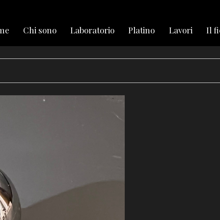
me
Chi sono
Laboratorio
Platino
Lavori
Il f