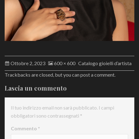
Ottobre 2, 2023
600 × 600
Catalogo gioielli d’artista
Trackbacks are closed, but you can
post a comment
.
Lascia un commento
Il tuo indirizzo email non sarà pubblicato.
I campi
obbligatori sono contrassegnati
*
Commento
*