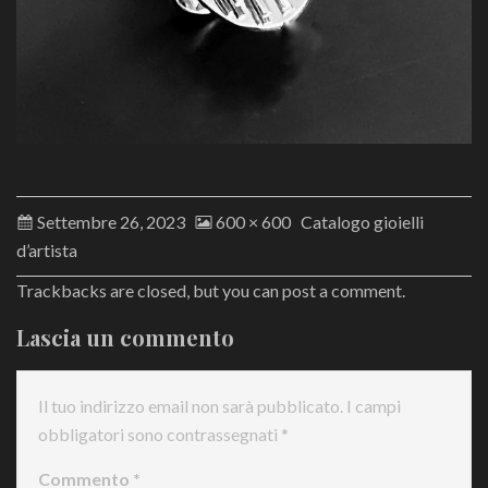
Settembre 26, 2023
600 × 600
Catalogo gioielli
d’artista
Trackbacks are closed, but you can
post a comment
.
Lascia un commento
Il tuo indirizzo email non sarà pubblicato.
I campi
obbligatori sono contrassegnati
*
Commento
*