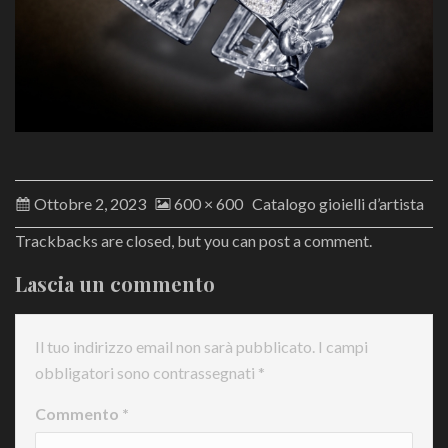
Ottobre 2, 2023
600 × 600
Catalogo gioielli d’artista
Trackbacks are closed, but you can
post a comment
.
Lascia un commento
Il tuo indirizzo email non sarà pubblicato.
I campi
obbligatori sono contrassegnati
*
Commento
*