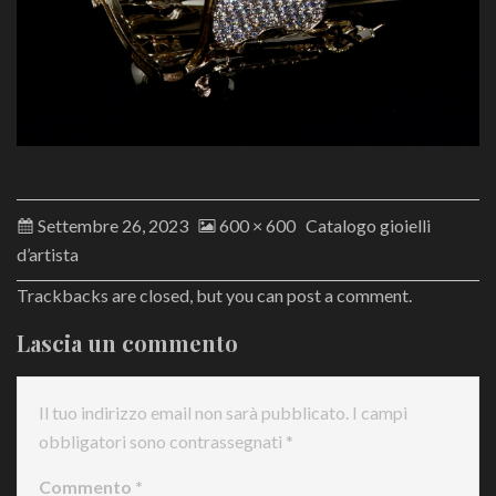
Settembre 26, 2023
600 × 600
Catalogo gioielli
d’artista
Trackbacks are closed, but you can
post a comment
.
Lascia un commento
Il tuo indirizzo email non sarà pubblicato.
I campi
obbligatori sono contrassegnati
*
Commento
*