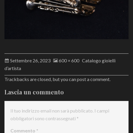
Settembre 26, 2023
600 × 600
Catalogo gioielli
d’artista
Trackbacks are closed, but you can
post a comment
.
Lascia un commento
Il tuo indirizzo email non sarà pubblicato.
I campi
obbligatori sono contrassegnati
*
Commento
*