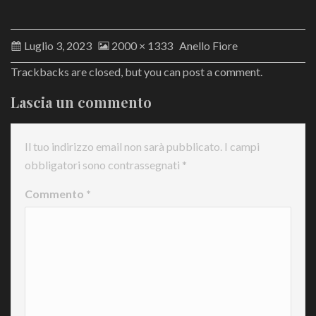
Luglio 3, 2023
2000 × 1333
Anello Fiore
Trackbacks are closed, but you can
post a comment
.
Lascia un commento
Il tuo indirizzo email non sarà pubblicato.
I campi
obbligatori sono contrassegnati
*
Commento
*