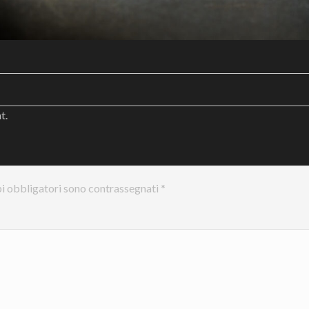
nt
.
i obbligatori sono contrassegnati
*