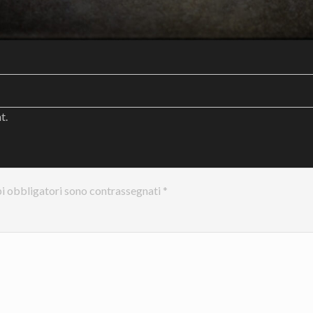
nt
.
i obbligatori sono contrassegnati
*