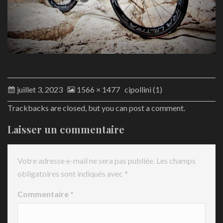
juillet 3, 2023
1566 × 1477
cipollini (1)
Trackbacks are closed, but you can
post a comment
.
Laisser un commentaire
Votre adresse e-mail ne sera pas publiée.
Les champs
obligatoires sont indiqués avec
*
Commentaire
*