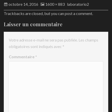
octobre 14, 2016
1600 × 883
laboratorio2
Trackbacks are closed, but you can
post a comment
.
Laisser un commentaire
Votre adresse e-mail ne sera pas publiée.
Les champs
obligatoires sont indiqués avec
*
Commentaire
*