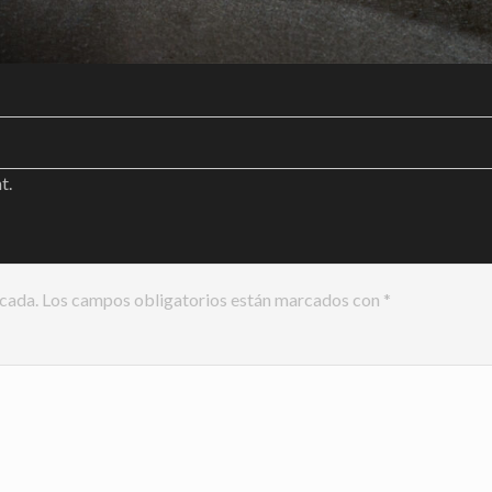
nt
.
icada.
Los campos obligatorios están marcados con
*