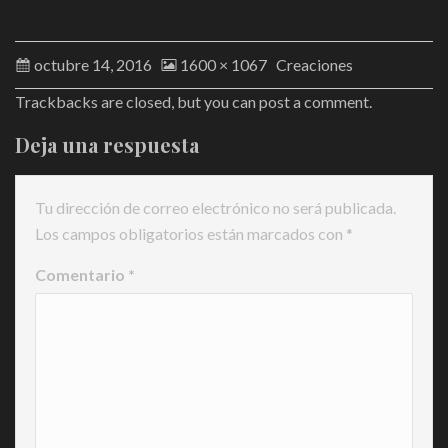
octubre 14, 2016
1600 × 1067
Creaciones
Trackbacks are closed, but you can
post a comment
.
Deja una respuesta
Tu dirección de correo electrónico no será publicada.
Los campos obligatorios están marcados con
*
Comentario
*