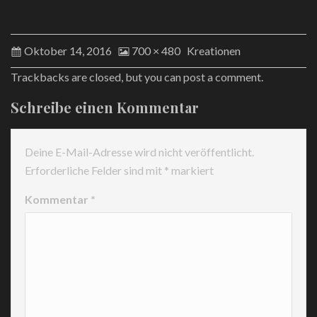
Oktober 14, 2016
700 × 480
Kreationen
Trackbacks are closed, but you can
post a comment
.
Schreibe einen Kommentar
Deine E-Mail-Adresse wird nicht veröffentlicht.
Erforderliche Felder sind mit
*
markiert
Kommentar
*